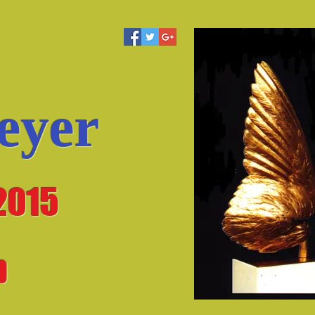
eyer
2015
b