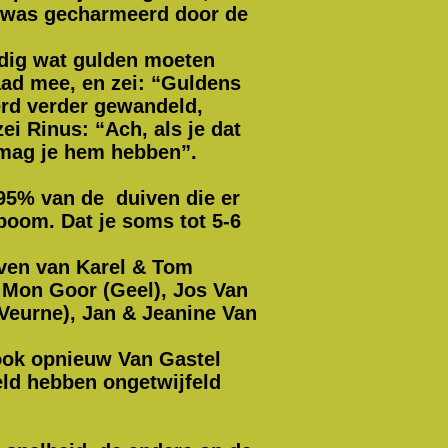
, was gecharmeerd door de
ardig wat gulden moeten
raad mee, en zei: “Guldens
erd verder gewandeld,
ei Rinus: “Ach, als je dat
n mag je hem hebben”.
 95% van de duiven die er
mboom. Dat je soms tot 5-6
iven van Karel & Tom
 Mon Goor (Geel), Jos Van
 Veurne), Jan & Jeanine Van
 ook opnieuw Van Gastel
eld hebben ongetwijfeld