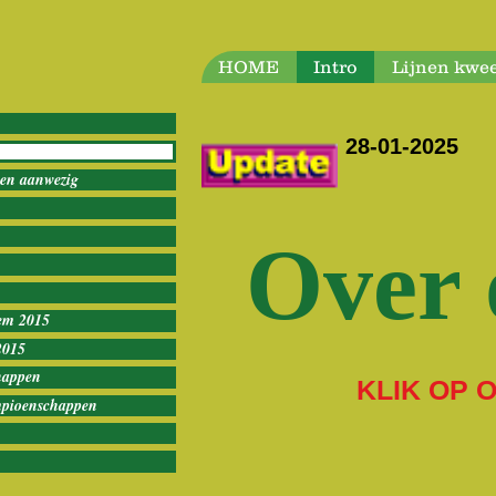
HOME
Intro
Lijnen kwe
28-01-2025
ven aanwezig
Over 
em 2015
2015
happen
KLIK OP 
mpioenschappen