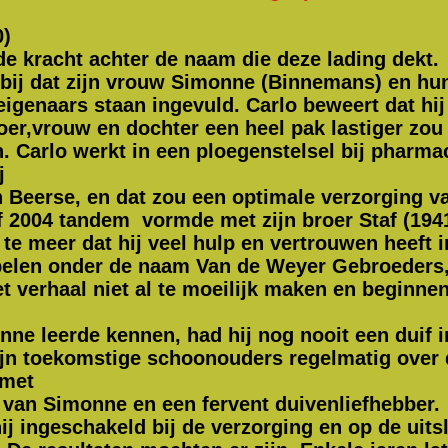
0)
nde kracht achter de naam die deze lading dekt.
jk bij dat zijn vrouw Simonne (Binnemans) en hu
eigenaars staan ingevuld. Carlo beweert dat hij 
oer,vrouw en dochter een heel pak lastiger zou 
. Carlo werkt in een ploegenstelsel bij pharm
ij
 Beerse, en dat zou een optimale verzorging v
af 2004 tandem vormde met zijn broer Staf (19
te meer dat hij veel hulp en vertrouwen heeft i
 spelen onder de naam Van de Weyer Gebroeders
 verhaal niet al te moeilijk maken en beginnen 
nne leerde kennen, had hij nog nooit een duif
j zijn toekomstige schoonouders regelmatig over
n met
 van Simonne en een fervent duivenliefhebber.
hij ingeschakeld bij de verzorging en op de uit