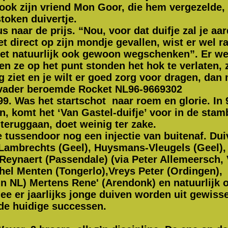
n ook zijn vriend Mon Goor, die hem vergezelde
token duivertje.
s naar de prijs. “Nou, voor dat duifje zal je a
et direct op zijn mondje gevallen, wist er wel 
 het natuurlijk ook gewoon wegschenken”. Er w
n ze op het punt stonden het hok te verlaten, z
ag ziet en je wilt er goed zorg voor dragen, da
er vader beroemde Rocket NL96-9669302
9. Was het startschot naar roem en glorie. In
ijn, komt het ‘Van Gastel-duifje’ voor in de sta
 teruggaan, doet weinig ter zake.
e tussendoor nog een injectie van buitenaf. Du
Lambrechts (Geel), Huysmans-Vleugels (Geel),
. Reynaert (Passendale) (via Peter Allemeersch,
hel Menten (Tongerlo),Vreys Peter (Ordingen),
in NL)
Mertens Rene' (Arendonk) en natuurlijk
e er jaarlijks jonge duiven worden uit gewiss
 de huidige successen.