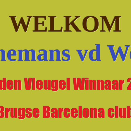
WELKOM
nemans
vd W
den Vleugel Winnaar 
Brugse Barcelona clu