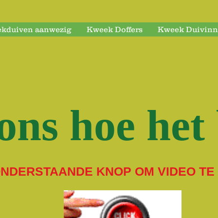
ekduiven aanwezig
Kweek Doffers
Kweek Duivin
ons hoe het
ONDERSTAANDE KNOP OM VIDEO TE