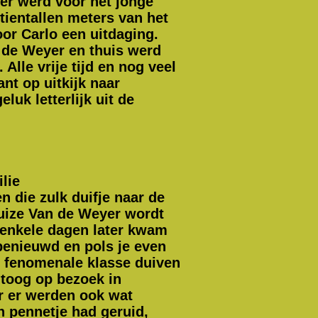
ter werd voor het jonge
tientallen meters van het
oor Carlo een uitdaging.
 de Weyer en thuis werd
lle vrije tijd en nog veel
t op uitkijk naar
luk letterlijk uit de
lie
 die zulk duifje naar de
huize Van de Weyer wordt
n enkele dagen later kwam
benieuwd en pols je even
er fenomenale
klasse duiven
 toog op bezoek in
ar er werden ook wat
n pennetje had geruid,