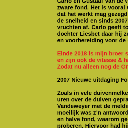
Carlo en Gustaaf Van de W
zware fond. Het is vooral 
dat het werkt mag gezegd 
de snelheid en sinds 2007 
vruchten af. Carlo geeft 
dochter Liesbet daar hij 
en voorbereiding voor de 
Einde 2018 is mijn broer 
en zijn ook de vitesse & 
Zodat nu alleen nog de G
2007 Nieuwe uitdaging F
Zoals in vele duivenmelke
uren over de duiven gepr
Vandeweyer met de meldin
moeilijk was z’n antwoord
en halve fond, waarom gee
proberen. Hiervoor had hi