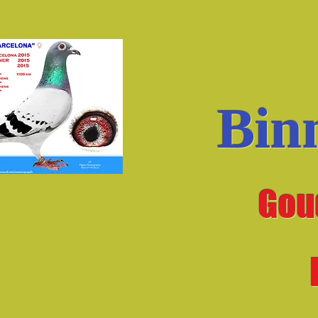
Bin
Gou