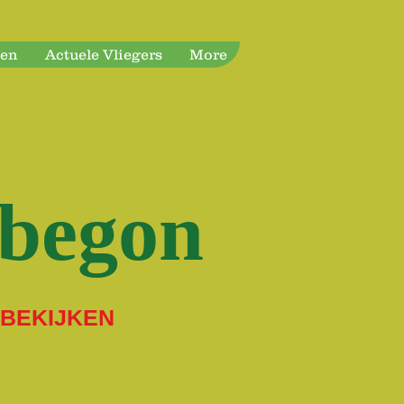
nen
Actuele Vliegers
More
 begon
 BEKIJKEN