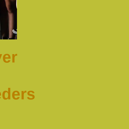
er
eders