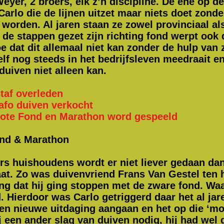
eyer, 2 broers, elk z’n discipline. De ene op d
Carlo die de lijnen uitzet maar niets doet zonde
worden. Al jaren staan ze zowel provinciaal al
de stappen gezet zijn richting fond werpt ook d
toe dat dit allemaal niet kan zonder de hulp va
zelf nog steeds in het bedrijfsleven meedraait 
duiven niet alleen kan.
staf overleden
hafo duiven verkocht
rote Fond en Marathon word gespeeld
ond & Marathon
rs huishoudens wordt er niet liever gedaan dan
aat. Zo was duivenvriend Frans Van Gestel ten
g dat hij ging stoppen met de zware fond. Wa
. Hierdoor was Carlo getriggerd daar het al jar
n nieuwe uitdaging aangaan en het op die ‘moe
j een ander slag van duiven nodig, hij had wel