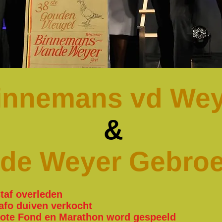
innemans vd Wey
&
 de Weyer Gebro
staf overleden
hafo duiven verkocht
rote Fond en Marathon word gespeeld