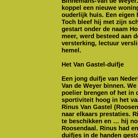
Binnemans-Van de Weyer. D
koppel een nieuwe woning 
ouderlijk huis. Een eigen
Toch bleef hij met zijn 
gestart onder de naam Hok
meer, werd besteed aan d
versterking, lectuur versl
hemel.
Het Van Gastel-duifje
Een jong duifje van Nederl
Van de Weyer binnen. We z
poelier brengen of het in
sportiviteit hoog in het 
Rinus Van Gastel (Roosend
naar elkaars prestaties. R
te beschikken en … hij no
Roosendaal. Rinus had enk
duifjes in de handen gesto