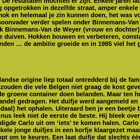
e resultaten mochten er zijn. Enkele jaren la
opgetrokken in dezelfde straat, amper enkele 
 hok en helemaal je zin kunnen doen, het was v
schoonvader verder spelen onder Binnemans-Van
 Binnemans-Van de Weyer (vrouw en dochter). A
e duiven. Hokken bouwen en verbeteren, constan
inden … de ambitie groeide en in 1985 viel het ge
andse origine liep totaal ontredderd bij de fami
ouden die vele Belgen niet graag de kost geven
 de groene container doen belanden. Maar ten 
vaandel gedragen. Het duifje werd aangemeld e
aal) het ophalen. Uiteraard ben je een beetje 
inus leek niet de eerste de beste. Hij bleek ov
digde Carlo uit om ‘iets’ te komen halen. Carlo
ele jonge duifjes in een korfje klaargezet ma
pt om te keuren. Een laat duifje dat slechts éé