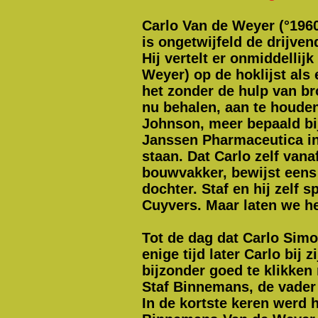
Carlo Van de Weyer (°196
is ongetwijfeld de drijve
Hij vertelt er onmiddelli
Weyer) op de hoklijst als 
het zonder de hulp van br
nu behalen, aan te houden
Johnson, meer bepaald b
J
anssen Pharmaceutica in
staan. Dat Carlo zelf van
bouwvakker, bewijst eens 
dochter. Staf en hij zelf
Cuyvers. Maar laten we het
Tot de dag dat Carlo Simo
enige tijd later Carlo bi
bijzonder goed te klikke
Staf Binnemans, de vader
In de kortste keren werd 