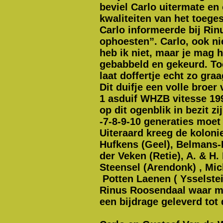
beviel Carlo uitermate e
kwaliteiten van het toeges
Carlo informeerde bij Rinu
ophoesten”. Carlo, ook ni
heb ik niet, maar je mag
gebabbeld en gekeurd. Toe
laat doffertje echt zo gra
Dit duifje een volle bro
1 asduif WHZB vitesse 199
op dit ogenblik in bezit z
-7-8-9-10 generaties moet
Uiteraard kreeg de koloni
Hufkens (Geel), Belmans-
der Veken (Retie), A. & H
Steensel (Arendonk) , Mic
Potten Laenen ( Ysselste
Rinus Roosendaal waar me
een bijdrage geleverd tot