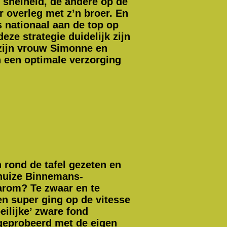
e snelheid, de andere op de
r overleg met z’n broer. En
s nationaal aan de top op
eze strategie duidelijk zijn
n zijn vrouw Simonne en
en een optimale verzorging
 rond de tafel gezeten en
 huize Binnemans-
arom? Te zwaar en te
en super ging op de vitesse
ilijke’ zware fond
 geprobeerd met de eigen